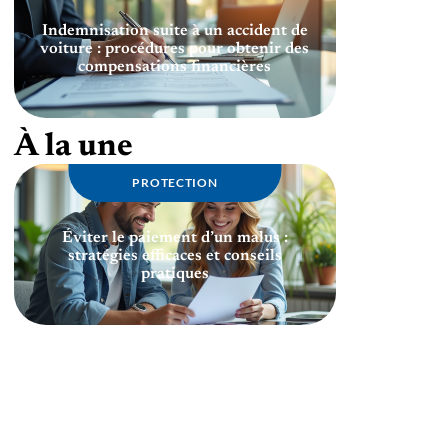
Indemnisation suite à un accident de
voiture : procédures pour obtenir des
compensations financières
À la une
PROTECTION
Éviter le paiement d’un malus :
stratégies efficaces et conseils
pratiques