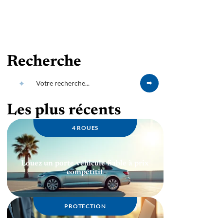
Recherche
Les plus récents
4 ROUES
Louez un porte véhicule fiable à prix
compétitif
PROTECTION