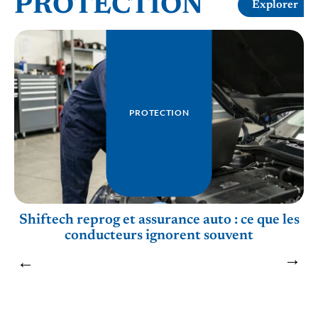
PROTECTION
Explorer
PROTECTION
ie
Shiftech reprog et assurance auto : ce que les
conducteurs ignorent souvent