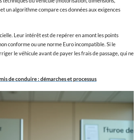
es techniques du véhicule (motorisation, dimensions,
, et un algorithme compare ces données aux exigences
ielle. Leur intérêt est de repérer en amont les points
non conforme ou une norme Euro incompatible. Si le
iger le véhicule avant de payer les frais de passage, qui ne
mis de conduire : démarches et processus