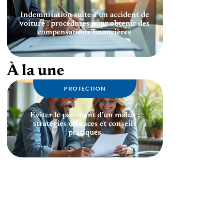
Indemnisation suite à un accident de
voiture : procédures pour obtenir des
compensations financières
À la une
PROTECTION
Éviter le paiement d’un malus :
stratégies efficaces et conseils
pratiques