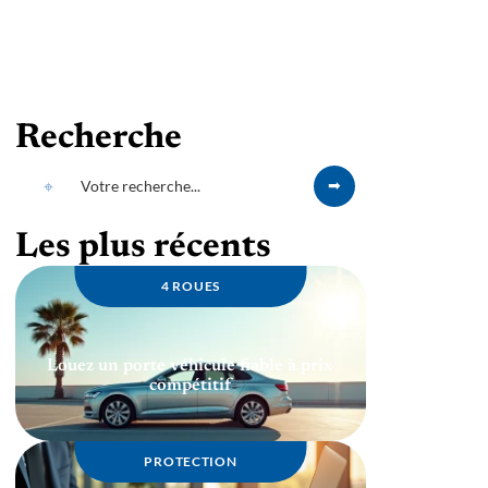
Recherche
Les plus récents
4 ROUES
Louez un porte véhicule fiable à prix
compétitif
PROTECTION