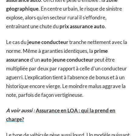
géographique
. En centre urbain, le risque de sinistre
explose, alors qu’en secteur rural il s’effondre,
entraînant une chute du
prix assurance auto
.
Le cas du
jeune conducteur
tranche nettement avec la
norme. Même à garanties identiques, la
prime
assurance
d’un
auto jeune conducteur
peut être
multipliée par deux par rapport à celle d’un conducteur
aguerri. L’explication tient à l’absence de bonus et à un
historique encore vierge. Le moindre malus aggrave la
note, parfois de façon vertigineuse.
A voir aussi :
Assurance en LOA : qui la prend en
charge?
Le type de véhicule pèse aussi lourd. Un modèle puissant