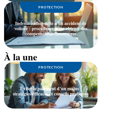
PROTECTION
Indemnisation suite à un accident de
voiture : procédures pour obtenir des
compensations financières
À la une
PROTECTION
Éviter le paiement d’un malus :
stratégies efficaces et conseils pratiques