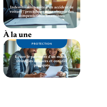
Indemnisation suite à un accident de
voiture : procédures pour obtenir des
compensations financières
À la une
PROTECTION
Éviter le paiement d’un malus :
stratégies efficaces et conseils
pratiques