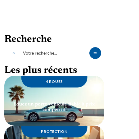
Recherche
Les plus récents
4 ROUES
Louez un porte véhicule fiable à prix
compétitif
PROTECTION