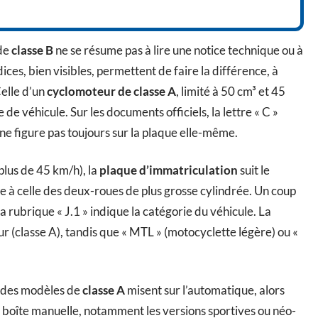
de
classe B
ne se résume pas à lire une notice technique ou à
ces, bien visibles, permettent de faire la différence, à
Celle d’un
cyclomoteur de classe A
, limité à 50 cm³ et 45
de véhicule. Sur les documents officiels, la lettre « C »
ne figure pas toujours sur la plaque elle-même.
plus de 45 km/h), la
plaque d’immatriculation
suit le
e à celle des deux-roues de plus grosse cylindrée. Un coup
a rubrique « J.1 » indique la catégorie du véhicule. La
(classe A), tandis que « MTL » (motocyclette légère) ou «
rt des modèles de
classe A
misent sur l’automatique, alors
boîte manuelle, notamment les versions sportives ou néo-