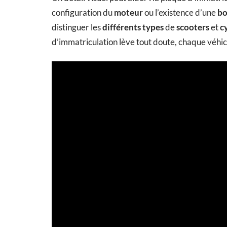
configuration du
moteur
ou l’existence d’une
bo
distinguer les
différents types
de
scooters
et
c
d’immatriculation lève tout doute, chaque véhic